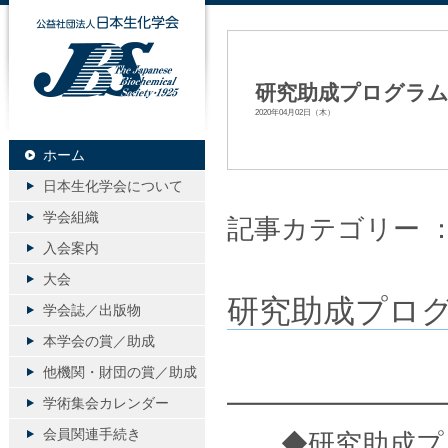
公益社団法人日本生化学会
研究助成プログラ
2020年04月02日（木）
ホーム
日本生化学会について
学会組織
記事カテゴリー 
入会案内
大会
研究助成プロ
学会誌／出版物
本学会の賞／助成
他機関・財団の賞／助成
━━━━━━━━
学術集会カレンダー
会員関連手続き
◆研究助成プロ