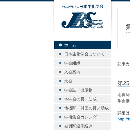
公益社団
20
ホーム
日本生化学会について
学会組織
記事カ
入会案内
大会
第2
学会誌／出版物
応募締
本学会の賞／助成
学会推
他機関・財団の賞／助成
詳細は
学術集会カレンダー
http:/
会員関連手続き