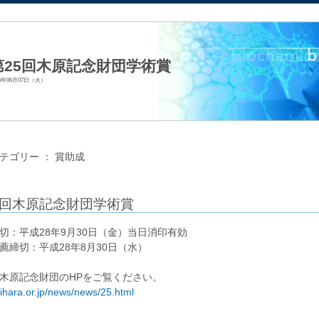
法人日本生化学会
第25回木原記念財団学術賞
16年06月07日（火）
テゴリー ：
賞助成
5回木原記念財団学術賞
切：平成28年9月30日（金）当日消印有効
薦締切：平成28年8月30日（水）
木原記念財団のHPをご覧ください。
/kihara.or.jp/news/news/25.html