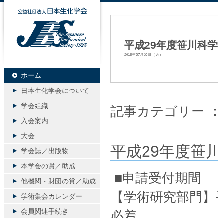
公益社団法人日本生化学会
平成29年度笹川科
2016年07月19日（火）
ホーム
日本生化学会について
学会組織
記事カテゴリー 
入会案内
大会
平成29年度笹
学会誌／出版物
本学会の賞／助成
■申請受付期間
他機関・財団の賞／助成
【学術研究部門】
学術集会カレンダー
会員関連手続き
必着