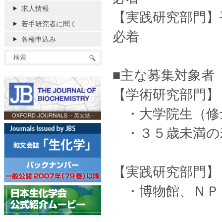
求人情報
【実践研究部門】
若手研究者に聞く
必着
各種申込み
■主な募集対象者
【学術研究部門】
・大学院生（修
・３５歳未満の
【実践研究部門】
・博物館、ＮＰ