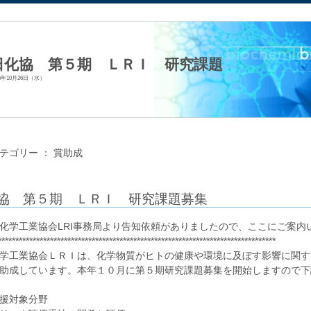
法人日本生化学会
日化協 第５期 ＬＲＩ 研究課題
16年10月26日（水）
テゴリー ：
賞助成
協 第５期 ＬＲＩ 研究課題募集
化学工業協会LRI事務局より告知依頼がありましたので、ここにご案内
********************************************************************************
学工業協会ＬＲＩは、化学物質がヒトの健康や環境に及ぼす影響に関す
助成しています。本年１０月に第５期研究課題募集を開始しますので下
援対象分野