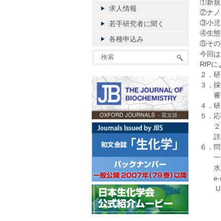
①新規
求人情報
②ナノ
③小児
若手研究者に聞く
④生態
各種申込み
⑤その
今回は
RfP
２．研
３．採
審査
４．研
５．応
２０
詳細
６．問
一般
水越・
e-mail
UR