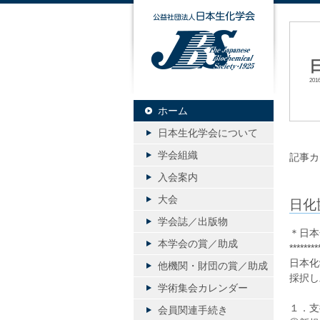
公益社団
20
ホーム
日本生化学会について
学会組織
記事カ
入会案内
大会
日化
学会誌／出版物
＊日本
本学会の賞／助成
********
日本化
他機関・財団の賞／助成
採択し
学術集会カレンダー
１．支
会員関連手続き