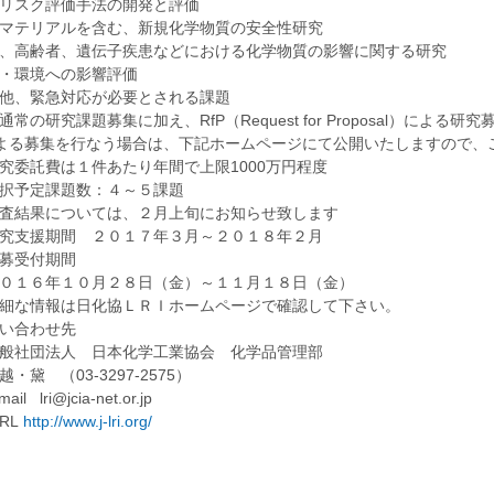
リスク評価手法の開発と評価
マテリアルを含む、新規化学物質の安全性研究
、高齢者、遺伝子疾患などにおける化学物質の影響に関する研究
・環境への影響評価
他、緊急対応が必要とされる課題
通常の研究課題募集に加え、RfP（Request for Proposal）によ
による募集を行なう場合は、下記ホームページにて公開いたしますので、
究委託費は１件あたり年間で上限1000万円程度
択予定課題数：４～５課題
結果については、２月上旬にお知らせ致します
究支援期間 ２０１７年３月～２０１８年２月
募受付期間
１６年１０月２８日（金）～１１月１８日（金）
な情報は日化協ＬＲＩホームページで確認して下さい。
い合わせ先
社団法人 日本化学工業協会 化学品管理部
黛 （03-3297-2575）
 lri@jcia-net.or.jp
L
http://www.j-lri.org/