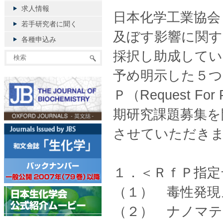
求人情報
日本化学工業協会
若手研究者に聞く
及ぼす影響に関す
各種申込み
採択し助成してい
予め明示した５つ
Ｐ（Request F
期研究課題募集を
させていただき
１．＜ＲｆＰ指定
（１） 毒性発現
（２） ナノマテ