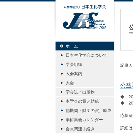
公益社団
20
ホーム
日本生化学会について
学会組織
記事カ
入会案内
大会
公益
学会誌／出版物
◆ 2
本学会の賞／助成
◆ 2
他機関・財団の賞／助成
応募締
学術集会カレンダー
詳細は
会員関連手続き