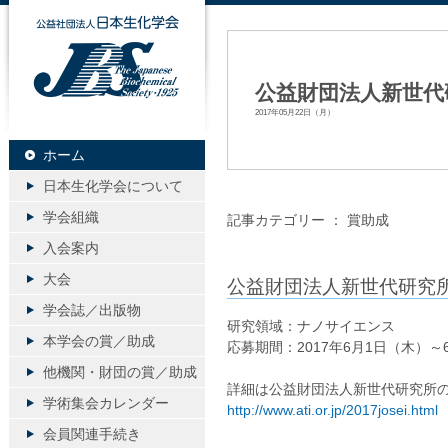
公益社団法人日本生化学会
公益財団法人新世代研
2017年05月22日（月）
ホーム
日本生化学会について
学会組織
記事カテゴリー ：
賞助成
入会案内
大会
公益財団法人新世代研究所2
学会誌／出版物
研究領域：ナノサイエンス
本学会の賞／助成
応募期間：2017年6月1日（木）～
他機関・財団の賞／助成
詳細は公益財団法人新世代研究所の
学術集会カレンダー
http://www.ati.or.jp/2017josei.html
会員関連手続き