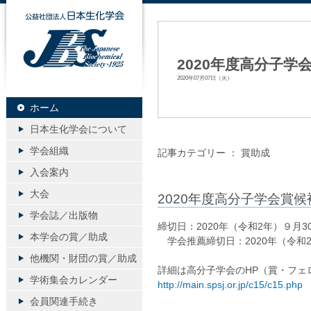
公益社団法人日本生化学会
2020年度高分子
2020年07月07日（火）
ホーム
日本生化学会について
学会組織
記事カテゴリー ：
賞助成
入会案内
大会
2020年度高分子学会賞
学会誌／出版物
締切日：2020年（令和2年）９月3
本学会の賞／助成
学会推薦締切日：2020年（令和2
他機関・財団の賞／助成
詳細は高分子学会のHP（賞・フェ
学術集会カレンダー
http://main.spsj.or.jp/c15/c15.php
会員関連手続き