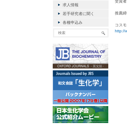
受賞者
求人情報
推薦締
若手研究者に聞く
各種申込み
コスモ
http:/