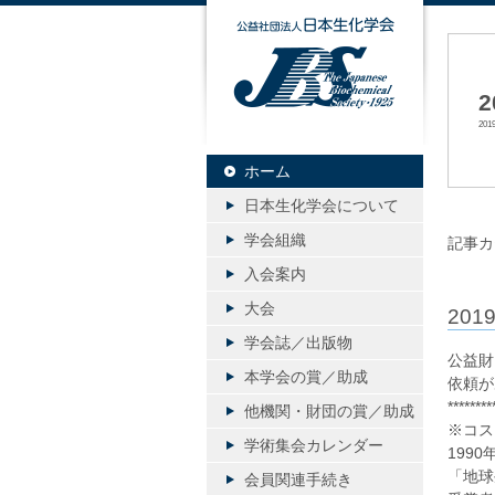
公益社団
20
ホーム
日本生化学会について
学会組織
記事カ
入会案内
大会
20
学会誌／出版物
公益財
本学会の賞／助成
依頼が
********
他機関・財団の賞／助成
※コス
学術集会カレンダー
199
「地球
会員関連手続き