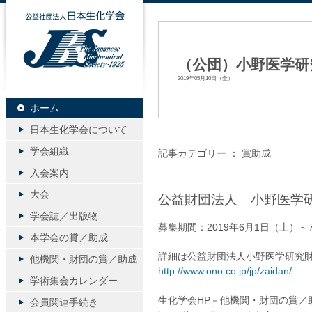
公益社団法人日本生化学会
（公団）小野医学研
2019年05月10日（金）
ホーム
日本生化学会について
学会組織
記事カテゴリー ：
賞助成
入会案内
大会
公益財団法人 小野医学研
学会誌／出版物
募集期間：2019年6月1日（土）～
本学会の賞／助成
詳細は公益財団法人小野医学研究財
他機関・財団の賞／助成
http://www.ono.co.jp/jp/zaidan/
学術集会カレンダー
生化学会HP－他機関・財団の賞／
会員関連手続き