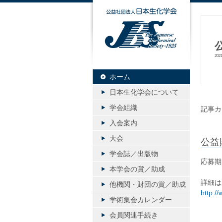
公益社団
20
ホーム
日本生化学会について
学会組織
記事カ
入会案内
大会
公益
学会誌／出版物
応募期
本学会の賞／助成
詳細は
他機関・財団の賞／助成
http://
学術集会カレンダー
会員関連手続き