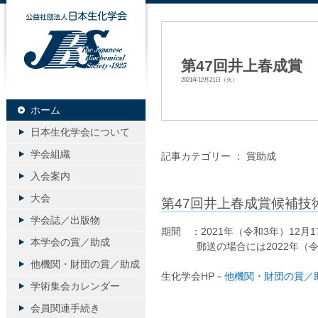
公益社団法人日本生化学会
第47回井上春成賞
2021年12月21日（火）
ホーム
日本生化学会について
学会組織
記事カテゴリー ：
賞助成
入会案内
大会
第47回井上春成賞候補技
学会誌／出版物
期間 ：2021年（令和3年）12月
本学会の賞／助成
郵送の場合には2022年（令和
他機関・財団の賞／助成
生化学会HP－
他機関・財団の賞／
学術集会カレンダー
会員関連手続き