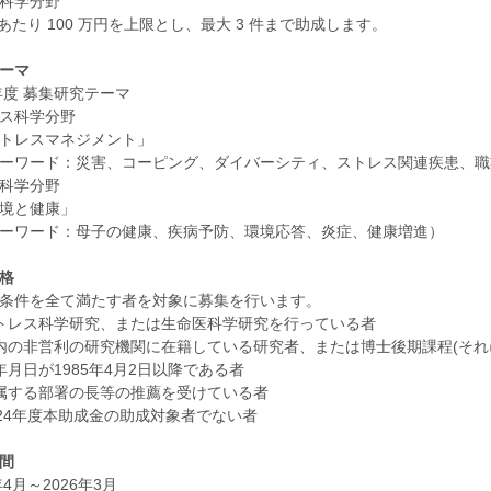
科学分野
あたり 100 万円を上限とし、最大 3 件まで助成します。
ーマ
5年度 募集研究テーマ
ス科学分野
トレスマネジメント」
ワード：災害、コーピング、ダイバーシティ、ストレス関連疾患、職
科学分野
境と健康」
ワード：母子の健康、疾病予防、環境応答、炎症、健康増進）
格
条件を全て満たす者を対象に募集を行います。
トレス科学研究、または生命医科学研究を行っている者
内の非営利の研究機関に在籍している研究者、または博士後期課程(それ
年月日が1985年4月2日以降である者
属する部署の長等の推薦を受けている者
024年度本助成金の助成対象者でない者
間
年4月～2026年3月