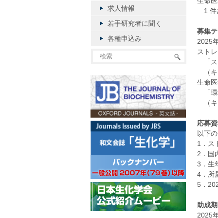
生命医
求人情報
1 件
若手研究者に聞く
募集テ
各種申込み
202
ストレ
「ス
（キー
生命医
「環
（キー
応募資
以下の
1．ス
2．国
3．生
4．所
5．2
助成期
2025