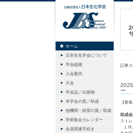
公益社団
20
ホーム
日本生化学会について
学会組織
記事カ
入会案内
大会
20
ー
学会誌／出版物
本学会の賞／助成
【募集
他機関・財団の賞／助成
助成金
学術集会カレンダー
ストレ
1 件
会員関連手続き