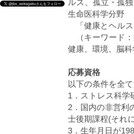
ルス、孤立・孤独
生命医科学分野
「健康とヘルス
（キーワード：
健康、環境、脳科
応募資格
以下の条件を全て
1．ストレス科学
2．国内の非営利
士後期課程(それ
3．生年月日が19