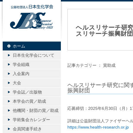
公益社団法人日本生化学会
ヘルスリサーチ研究
スリサーチ振興財団
2025年04月24日（木）
ホーム
日本生化学会について
学会組織
記事カテゴリー ：
賞助成
入会案内
大会
ヘルスリサーチ研究に関
振興財団
学会誌／出版物
本学会の賞／助成
応募締切：2025年6月30日（月）1
他機関・財団の賞／助成
学術集会カレンダー
詳細は公益財団法人ファイザーヘル
https://www.health-research.or.jp
会員関連手続き