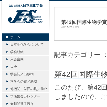
公益社団法人日本生化学会
第42回国際生物学
2026年01月08日（木）
ホーム
日本生化学会について
学会組織
記事カテゴリー 
入会案内
大会
第42回国際生
学会誌／出版物
本学会の賞／助成
このたび、第42
他機関・財団の賞／助成
しましたので、
学術集会カレンダー
会員関連手続き