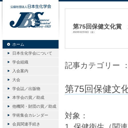
公益社団法人日本生化学会
第75回保健文化賞
2023年02月03日（金）
ホーム
日本生化学会について
学会組織
記事カテゴリー 
入会案内
大会
第75回保健文
学会誌／出版物
本学会の賞／助成
他機関・財団の賞／助成
対象：
学術集会カレンダー
会員関連手続き
1. 保健衛生（