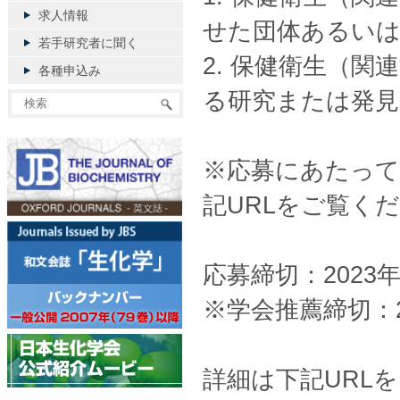
求人情報
せた団体あるいは
若手研究者に聞く
2. 保健衛生（
各種申込み
る研究または発見
※応募にあたって
記URLをご覧く
応募締切：2023
※学会推薦締切：2
詳細は下記URL