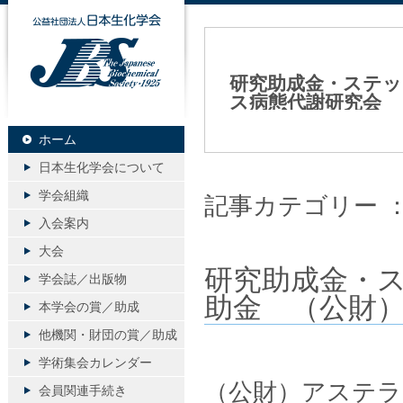
公益社団法人日本生化学会
研究助成金・ステッ
ス病態代謝研究会
2022年03月29日（火）
ホーム
日本生化学会について
学会組織
記事カテゴリー 
入会案内
大会
研究助成金・
学会誌／出版物
助金 （公財
本学会の賞／助成
他機関・財団の賞／助成
学術集会カレンダー
（公財）アステラ
会員関連手続き