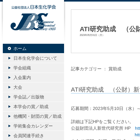
公益社団法人日本生化学会
ATI研究助成 （公
2023年05月01日（月）
ホーム
日本生化学会について
学会組織
記事カテゴリー ：
賞助成
入会案内
大会
ATI研究助成 （公財）
学会誌／出版物
本学会の賞／助成
応募期間：2023年5月10日（水）
他機関・財団の賞／助成
詳細は下記HPをご覧ください。
学術集会カレンダー
公益財団法人新世代研究所 HP
ht
ht
会員関連手続き