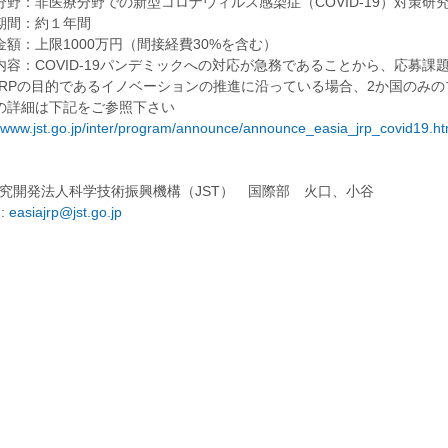
分野：非医療分野での新型コロナウィルス感染症（COVID-19）対策研
期間：約１年間
金額：上限1000万円（間接経費30%を含む）
内容：COVID-19パンデミックへの対応が急務であることから、応募課
A JRPの目的であるイノベーションの推進に沿っている場合、2か国のみ
の詳細は下記をご参照下さい
//www.jst.go.jp/inter/program/announce/announce_easia_jrp_covid19.ht
究開発法人科学技術振興機構（JST） 国際部 火口、小谷
 :
easiajrp@jst.go.jp