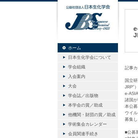
公益社団
e
ホーム
20
日本生化学会について
学会組織
記事カ
入会案内
国立研究
大会
JRP
e-A
学会誌／出版物
諸国が
本学会の賞／助成
本公募
ウイル
他機関・財団の賞／助成
募集し
学術集会カレンダー
■公募
会員関連手続き