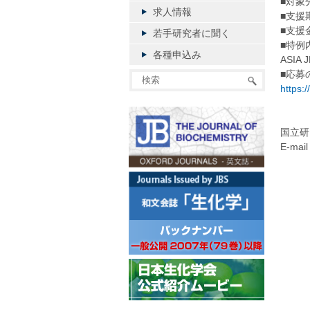
■対象
求人情報
■支援
■支援
若手研究者に聞く
■特例
各種申込み
ASI
■応募
https:
国立研
E-mail