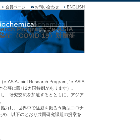
会員ページ
お問い合わせ
ENGLISH
ch Program; “e-ASIA
（COVID-19）対策研
nt Research Program; “e-ASIA
（本公募に限り2カ国特例があります）。
目指し、研究交流を加速するとともに、アジア
。
関と協力し、世界中で猛威を振るう新型コロナ
うため、以下のとおり共同研究課題の提案を
）