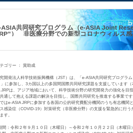
法人日本生化学会
-ASIA共同研究プログラム（e-ASIA Joint Resear
JRP”） 非医療分野での新型コロナウィルス感染症
究 JST
20年09月25日（金）
テゴリー ：
賞助成
開発法人科学技術振興機構（JST）は、「e-ASIA共同研究プログラム（e-ASIA Joi
”）」に参加し、3カ国以上の多国間国際共同研究課題を支援しています
SIA JRPは、アジア地域において、科学技術分野の研究開発力の強化を
共通して抱える課題の解決を目指し、国際共同研究を推進する事業です
ではe-ASIA JRPに参加する各国の公的研究費配分機関のうち有志機
ス感染症（COVID-19）対策研究（非医療分野）の支援を緊急的に行
ます。
期間：令和２年９月１０日（木曜日）～令和２年１０月２２日（木曜日