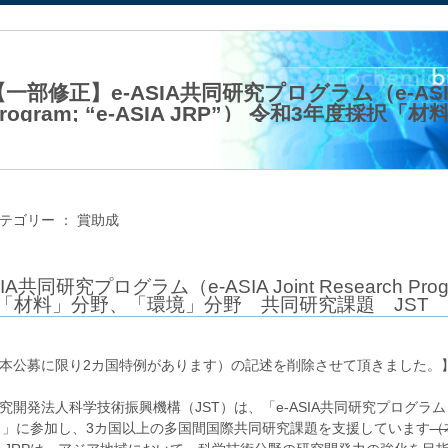
法人日本生化学会
一部修正】e-ASIA共同研究プログラム（e-ASIA Jo
Program; “e-ASIA JRP”） 令和3年度採
同研究課題 JST
21年01月27日（水）
テゴリー ：
賞助成
SIA共同研究プログラム（e-ASIA Joint Research Prog
「材料」分野、「環境」分野 共同研究課題 JST
本公募に限り2カ国特例があります）の記述を削除させて頂きました。
開発法人科学技術振興機構（JST）は、「e-ASIA共同研究プログラム（e-ASIA Joi
”）」に参加し、3カ国以上の多国間国際共同研究課題を支援しています
（