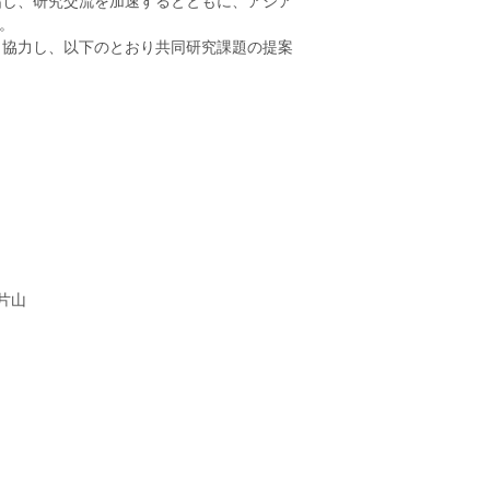
目指し、研究交流を加速するとともに、アジア
。
関と協力し、以下のとおり共同研究課題の提案
）
片山