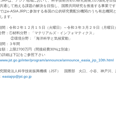
SIA JRPは、アジア地域において、科学技術分野の研究開発力の強化を
共通して抱える課題の解決を目指し、国際共同研究を推進する事業です
ではe-ASIA JRPに参加する各国の公的研究費配分機関のうち有志機
します。
期間：令和２年１２月１５日（火曜日）～令和３年３月２９日（月曜日
分野：①材料分野：「マテリアルズ・インフォマティクス」
境分野：「海洋科学と気候変動」
期間：３年間
金額：上限2700万円（間接経費30%は別途）
の詳細は下記をご参照下さい
//www.jst.go.jp/inter/program/announce/announce_easia_jrp_10th.html
究開発法人科学技術振興機構（JST） 国際部 火口、小谷、神戸川、
 :
easiajrp@jst.go.jp