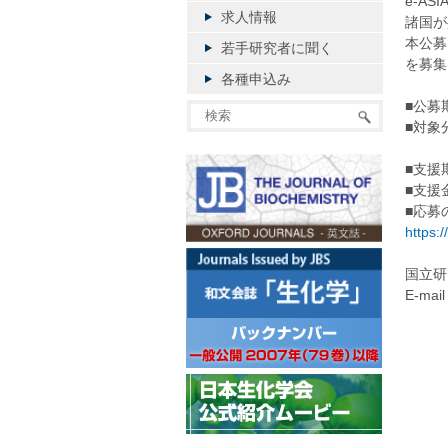
e-A
求人情報
諸国が
本公募
若手研究者に聞く
を募集
各種申込み
■公募
■対象
②環
■支援
■支援
■応募
https:
国立研
E-mail