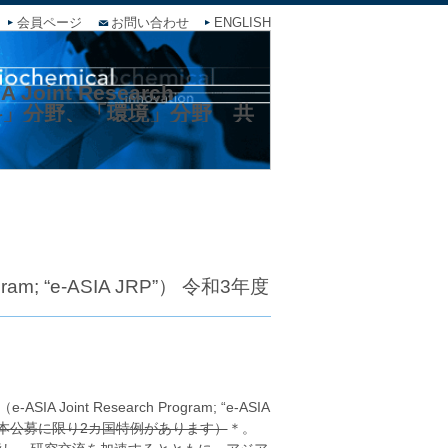
会員ページ
お問い合わせ
ENGLISH
int Research
択「材料」分野、「環境」分野 共
ram; “e-ASIA JRP”） 令和3年度
】
nt Research Program; “e-ASIA
本公募に限り2カ国特例があります）
＊。