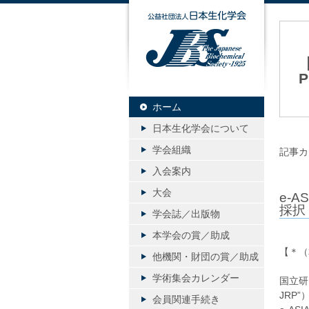
公益社団
【
ホーム
20
日本生化学会について
学会組織
記事カ
入会案内
大会
e-A
採択
学会誌／出版物
本学会の賞／助成
【＊（
他機関・財団の賞／助成
学術集会カレンダー
国立研究
JRP
会員関連手続き