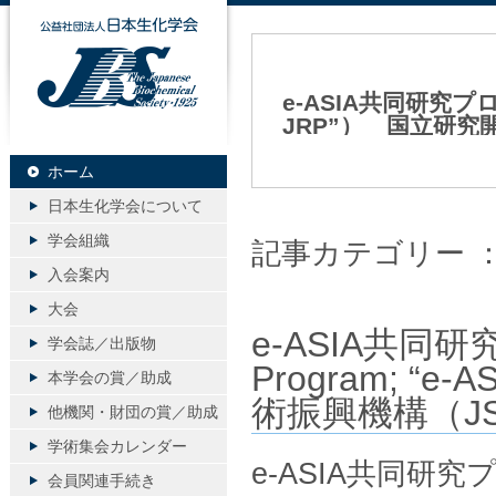
公益社団法人日本生化学会
e-ASIA共同研究プログラ
JRP”） 国立研究
2023年12月25日（月）
ホーム
日本生化学会について
学会組織
記事カテゴリー 
入会案内
大会
e-ASIA共同研究
学会誌／出版物
Program; “
本学会の賞／助成
術振興機構（J
他機関・財団の賞／助成
学術集会カレンダー
e-ASIA共同研究プログ
会員関連手続き