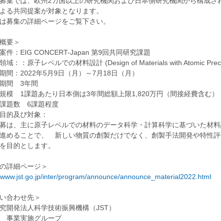
募集では、欧州2カ国以上の研究機関および日本側研究機関から構成さ
よる共同提案が対象となります。
は募集の詳細ページをご覧下さい。
概要＞
件：EIG CONCERT-Japan 第9回共同研究課題
：：原子レベルでの材料設計 (Design of Materials with Atomic Precis
期間：2022年5月9日（月）～7月18日（月）
期間 3年間
規模 1課題あたり日本側は3年間総額上限1,820万円（間接経費含む）
課題数 6課題程度
目的及び対象：
は、主に原子レベルでの材料のデータ科学・計算科学に基づいた材料
進めることで、 新しい物質の創製だけでなく、創製手法開発や特性評
を目的とします。
の詳細ページ＞
//www.jst.go.jp/inter/program/announce/announce_material2022.html
い合わせ先＞
究開発法人科学技術振興機構（JST）
 事業実施グループ