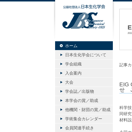
公益社団
E
20
ホーム
日本生化学会について
学会組織
記事カ
入会案内
大会
EI
せ 
学会誌／出版物
本学会の賞／助成
科学技
他機関・財団の賞／助成
同研究
学術集会カレンダー
材料設
会員関連手続き