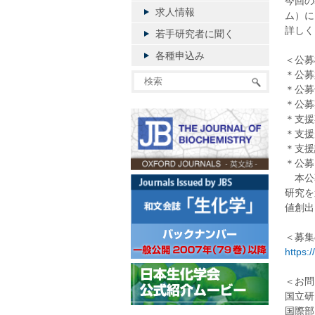
今回の
求人情報
ム）に
詳しく
若手研究者に聞く
各種申込み
＜公募
＊公募案
＊公募領域
＊公募
＊支援
＊支援
＊支援
＊公募
本公募
研究を
値創出
＜募集
https:
＜お問
国立研
国際部