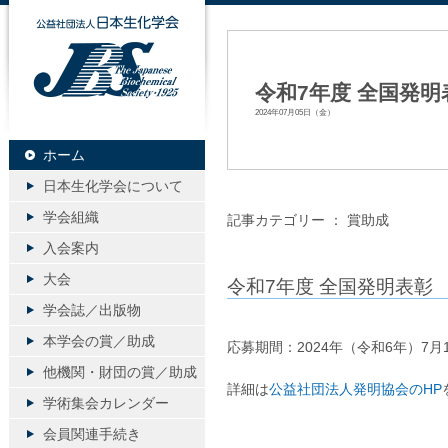
公益社団法人日本生化学会
令和7年度 全国発
2024年07月05日（金）
ホーム
日本生化学会について
学会組織
記事カテゴリー ：
賞助成
入会案内
大会
令和7年度 全国発明表彰
学会誌／出版物
本学会の賞／助成
応募期間：2024年（令和6年）7
他機関・財団の賞／助成
詳細は
公益社団法人発明協会のHP
学術集会カレンダー
会員関連手続き