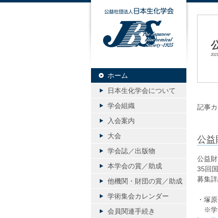
公益社団
20
ホーム
日本生化学会について
学会組織
記事カ
入会案内
大会
公益
学会誌／出版物
公益財
本学会の賞／助成
35回
募集詳
他機関・財団の賞／助成
学術集会カレンダー
・塚原
※学会
会員関連手続き