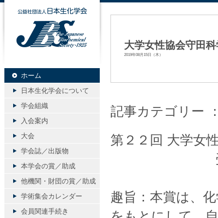
公益社団法人日本生化学会
大学女性協会守田科
2019年08月15日（木）
ホーム
日本生化学会について
学会組織
記事カテゴリー 
入会案内
大会
第２２回 大学女
学会誌／出版物
受賞候補
本学会の賞／助成
他機関・財団の賞／助成
趣旨：本賞は、化
学術集会カレンダー
会員関連手続き
をもとにして、自