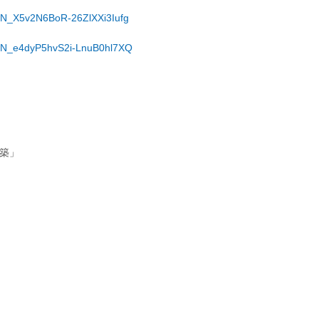
/WN_X5v2N6BoR-26ZlXXi3Iufg
r/WN_e4dyP5hvS2i-LnuB0hl7XQ
。
築」