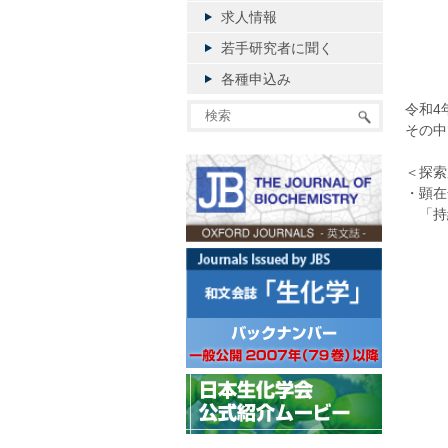
・20
求人情報
事
・20
若手研究者に聞く
事
各種申込み
令和4
その中
＜探
・顕在
「持続