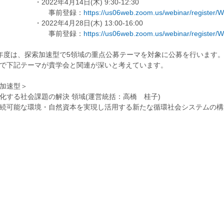
22年4月14日(木) 9:30-12:30
前登録：
https://us06web.zoom.us/webinar/register
22年4月28日(木) 13:00-16:00
前登録：
https://us06web.zoom.us/webinar/registe
年度は、探索加速型で5領域の重点公募テーマを対象に公募を行います
で下記テーマが貴学会と関連が深いと考えています。
索加速型＞
化する社会課題の解決 領域(運営統括：高橋 桂子)
可能な環境・自然資本を実現し活用する新たな循環社会システムの構