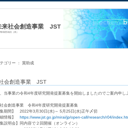
法人日本生化学会
未来社会創造事業 JST
22年03月31日（木）
テゴリー ：
賞助成
社会創造事業 JST
、当事業の令和4年度研究開発提案募集を開始しましたのでご案内申し
社会創造事業 令和4年度研究開発提案募集
期間】 2022年3月30日(水)～ 5月25日(水)正午〆切
細情報】
https://www.jst.go.jp/mirai/jp/open-call/research/r04/index.ht
集説明会】同内容で２回開催（オンライン）