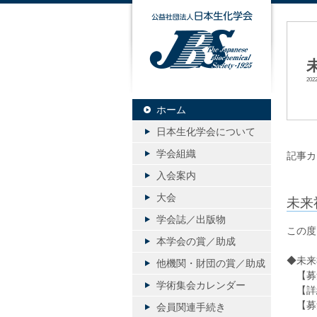
公益社団
20
ホーム
日本生化学会について
学会組織
記事カ
入会案内
大会
未来
学会誌／出版物
この度
本学会の賞／助成
◆未来
他機関・財団の賞／助成
【募集
学術集会カレンダー
【詳
【募
会員関連手続き