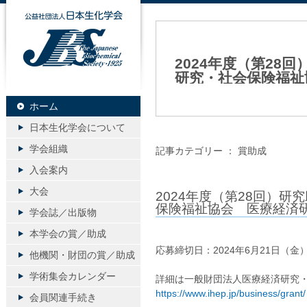
公益社団法人日本生化学会
2024年度（第2
研究・社会保険福祉
2024年06月11日（火）
ホーム
日本生化学会について
学会組織
記事カテゴリー ：
賞助成
入会案内
大会
2024年度（第28回）
保険福祉協会 医療経済
学会誌／出版物
本学会の賞／助成
応募締切日：2024年6月21日（金
他機関・財団の賞／助成
学術集会カレンダー
詳細は一般財団法人医療経済研究・
https://www.ihep.jp/business/grant/
会員関連手続き