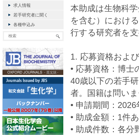
求人情報
本助成は生物科学
若手研究者に聞く
を含む）における
各種申込み
行する研究者を支
1. 応募資格およ
• 応募資格：博士
40歳以下の若手
者。国籍は問いま
• 申請期間：202
• 助成金額：1件
• 助成件数：各分