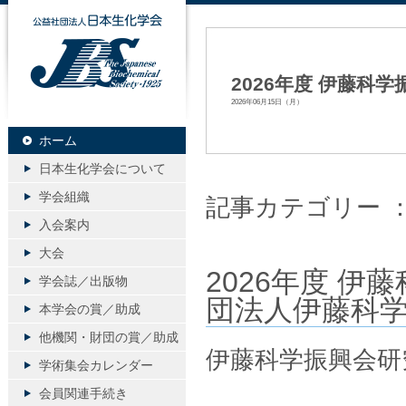
公益社団法人日本生化学会
2026年度 伊藤
2026年06月15日（月）
ホーム
日本生化学会について
学会組織
記事カテゴリー 
入会案内
大会
2026年度 
学会誌／出版物
団法人伊藤科
本学会の賞／助成
他機関・財団の賞／助成
伊藤科学振興会研
学術集会カレンダー
会員関連手続き