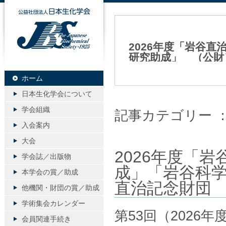
公益社団法人日本生化学会
2026年度「岩谷
研究助成」 （公財
2026年05月22日（金）
ホーム
日本生化学会について
学会組織
記事カテゴリー 
入会案内
大会
2026年度「
学会誌／出版物
成」「岩谷科
本学会の賞／助成
直治記念財団
他機関・財団の賞／助成
学術集会カレンダー
第53回（2026
会員関連手続き