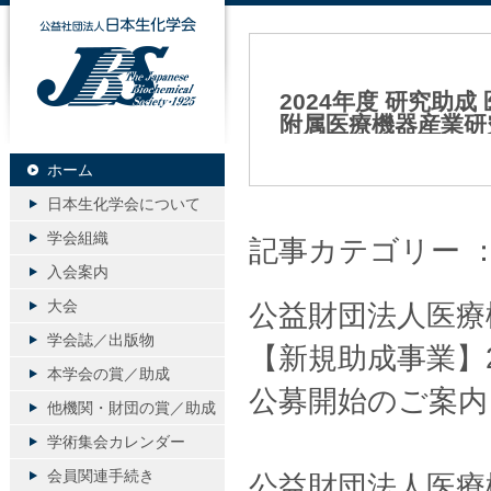
公益社団法人日本生化学会
2024年度 研究助
附属医療機器産業研
2023年10月30日（月）
ホーム
日本生化学会について
学会組織
記事カテゴリー 
入会案内
大会
公益財団法人医療
学会誌／出版物
【新規助成事業】
本学会の賞／助成
公募開始のご案内
他機関・財団の賞／助成
学術集会カレンダー
会員関連手続き
公益財団法人医療