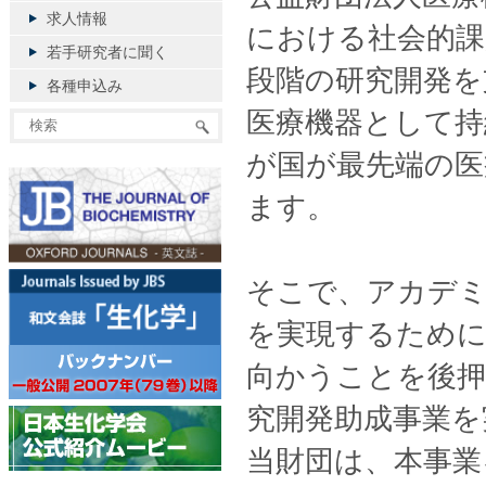
求人情報
における社会的課
若手研究者に聞く
段階の研究開発を
各種申込み
医療機器として持
が国が最先端の医
ます。
そこで、アカデミ
を実現するために
向かうことを後押
究開発助成事業を
当財団は、本事業