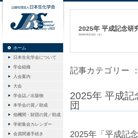
公益社団法人日本生化学会
2025年 平成記念
2024年05月15日（水）
ホーム
日本生化学会について
学会組織
記事カテゴリー 
入会案内
大会
2025年 平
学会誌／出版物
団
本学会の賞／助成
他機関・財団の賞／助成
学術集会カレンダー
2025年「平成
会員関連手続き