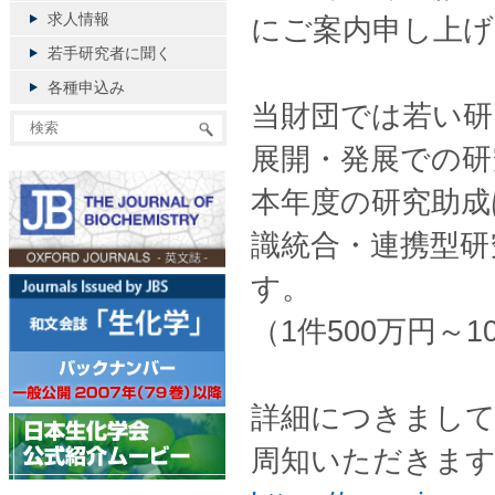
求人情報
にご案内申し上げ
若手研究者に聞く
各種申込み
当財団では若い研
展開・発展での研
本年度の研究助成
識統合・連携型研
す。
（1件500万円～1
詳細につきまし
周知いただきま