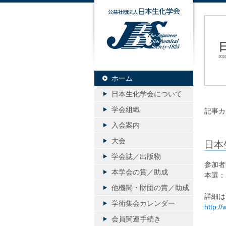
公益社団
20
ホーム
日本生化学会について
学会組織
記事カ
入会案内
大会
日本
学会誌／出版物
参加者
本学会の賞／助成
本選：
他機関・財団の賞／助成
詳細は
学術集会カレンダー
http://
会員関連手続き