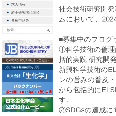
求人情報
社会技術研究開発
若手研究者に聞く
ムにおいて、20
各種申込み
■募集中のプログ
①科学技術の倫理
括的実践 研究開
新興科学技術のE
ンの営みの普及・
から包括的にEL
す。
②SDGsの達成