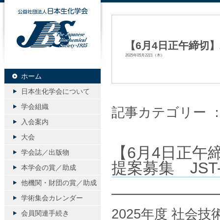
公益社団法人日本生化学会
【6月4日正午締切】2
2025年05月22日（木）
ホーム
日本生化学会について
学会組織
記事カテゴリー 
入会案内
大会
【6月4日正午
学会誌／出版物
提案募集 JST-
本学会の賞／助成
他機関・財団の賞／助成
━━━━━━━━
学術集会カレンダー
2025年度 社会
会員関連手続き