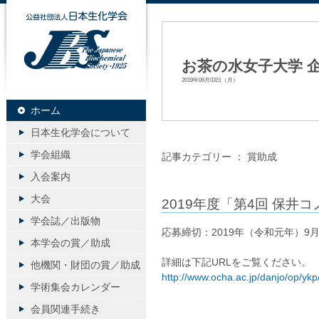
公益社団法人日本生化学会
お茶の水女子大学 
2019年06月03日（月）
ホーム
日本生化学会について
学会組織
記事カテゴリー ：
賞助成
入会案内
大会
2019年度「第4回 保井
学会誌／出版物
応募締切：2019年（令和元年）9月
本学会の賞／助成
詳細は下記URLをご覧ください。
他機関・財団の賞／助成
http://www.ocha.ac.jp/danjo/op/yk
学術集会カレンダー
会員関連手続き