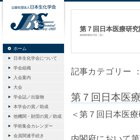
公益社団法人日本生化学会
第７回日本医療研究
2024年06月17日（月）
ホーム
日本生化学会について
学会組織
記事カテゴリー 
入会案内
大会
第７回日本医
学会誌／出版物
本学会の賞／助成
＜第７回日本医療
他機関・財団の賞／助成
学術集会カレンダー
会員関連手続き
内閣府において第