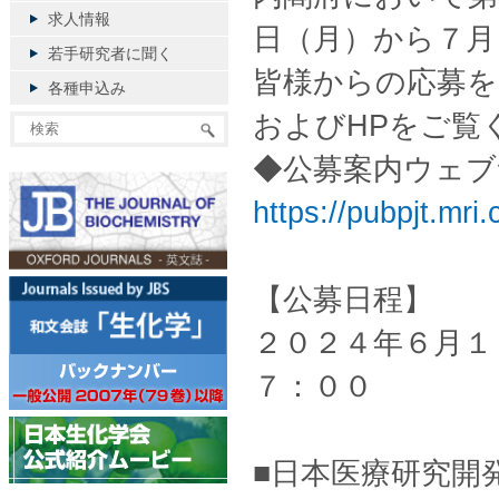
求人情報
日（月）から７月
若手研究者に聞く
皆様からの応募
各種申込み
およびHPをご覧
◆公募案内ウェブ
https://pubpjt.mri
【公募日程】
２０２４年６月１
７：００
■日本医療研究開