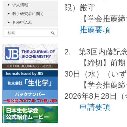
求人情報
限）厳守
若手研究者に聞く
【学会推薦締切】
各種申込み
推薦要項
2. 第3回内藤
【締切】前期： 2
30日（水）（い
【学会推薦締切】
2026年8月28
申請要項