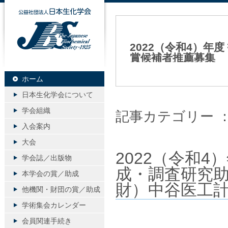
公益社団法人日本生化学会
2022（令和4）
賞候補者推薦募集 
2022年05月26日（木）
ホーム
日本生化学会について
学会組織
記事カテゴリー 
入会案内
大会
2022（令和
学会誌／出版物
成・調査研究
本学会の賞／助成
財）中谷医工
他機関・財団の賞／助成
学術集会カレンダー
会員関連手続き