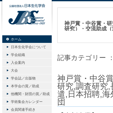
公益社団法人日本生化学会
神戸賞・中谷賞・研
研究）・交流助成（
団
ホーム
2025年05月27日（火）
日本生化学会について
学会組織
記事カテゴリー 
入会案内
大会
神戸賞・中谷賞
学会誌／出版物
研究,調査研究
本学会の賞／助成
遣,日本招聘,
他機関・財団の賞／助成
団
学術集会カレンダー
会員関連手続き