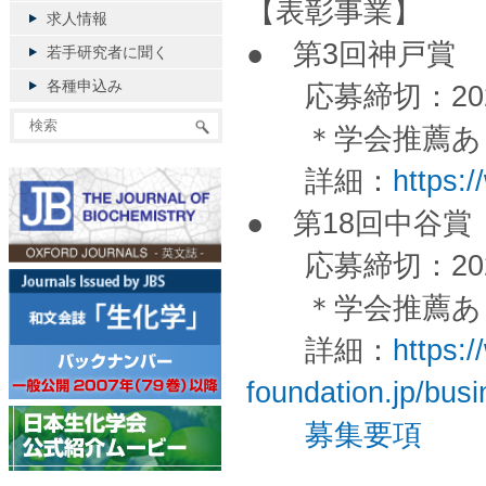
【表彰事業】
求人情報
● 第3回神戸賞
若手研究者に聞く
各種申込み
応募締切：202
＊学会推薦あり。
詳細：
https:/
● 第18回中谷賞
応募締切：202
＊学会推薦あり。
詳細：
https:
foundation.jp/bus
募集要項