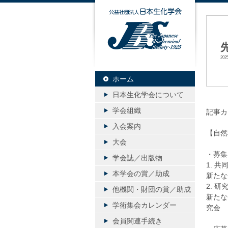
公益社団
20
ホーム
日本生化学会について
学会組織
記事カ
入会案内
【自然
大会
・募集
学会誌／出版物
1. 共
本学会の賞／助成
新たな
2. 研
他機関・財団の賞／助成
新たな
学術集会カレンダー
究会
会員関連手続き