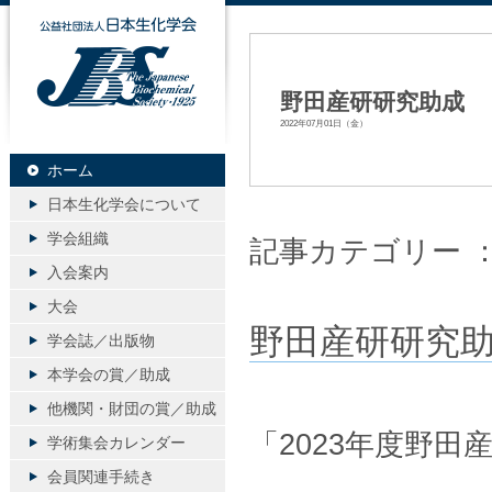
公益社団法人日本生化学会
野田産研研究助成 
2022年07月01日（金）
ホーム
日本生化学会について
学会組織
記事カテゴリー 
入会案内
大会
野田産研研究
学会誌／出版物
本学会の賞／助成
他機関・財団の賞／助成
「2023年度野
学術集会カレンダー
会員関連手続き