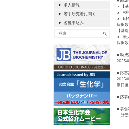
■ 助
求人情報
・【基
o A
若手研究者に聞く
o B
各種申込み
採択数
【基礎
o 最
採択数
■ 助
2025
■ 応
202
期日厳
■ 応
■ 募
財団