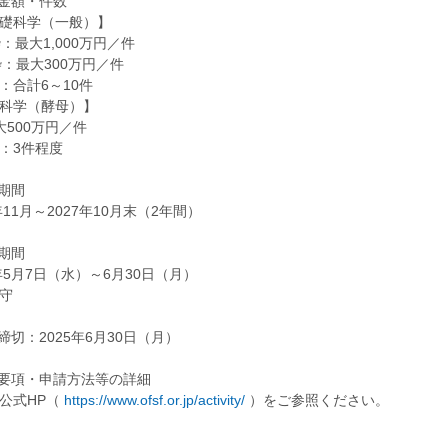
成金額・件数
礎科学（一般）】
枠：最大1,000万円／件
枠：最大300万円／件
：合計6～10件
科学（酵母）】
大500万円／件
：3件程度
成期間
年11月～2027年10月末（2年間）
募期間
5年5月7日（水）～6月30日（月）
守
募締切：2025年6月30日（月）
集要項・申請方法等の詳細
公式HP（
https://www.ofsf.or.jp/activity/
）をご参照ください。