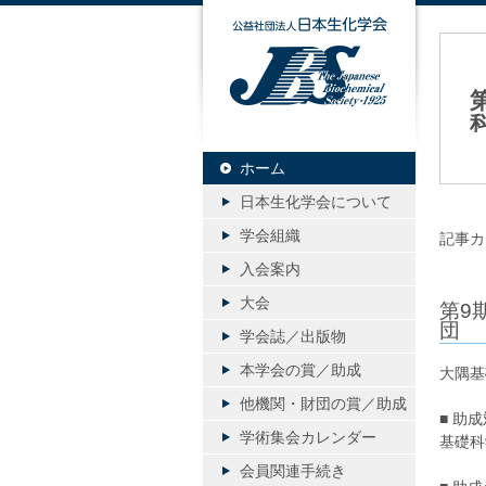
公益社団
20
ホーム
日本生化学会について
学会組織
記事カ
入会案内
大会
第9
団
学会誌／出版物
本学会の賞／助成
大隅基
他機関・財団の賞／助成
■ 助
学術集会カレンダー
基礎科
会員関連手続き