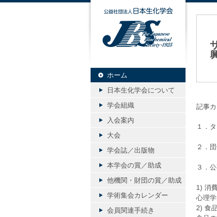
公益社団
20
ホーム
日本生化学会について
学会組織
記事カ
入会案内
１．タ
大会
２．団
学会誌／出版物
本学会の賞／助成
３．公
他機関・財団の賞／助成
1) 
学術集会カレンダー
心理学
2) 
会員関連手続き