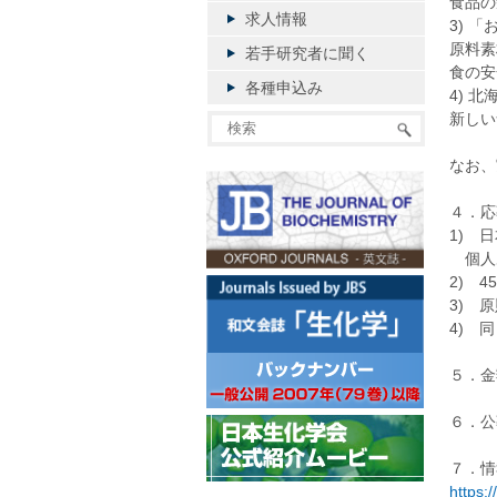
食品の
求人情報
3) 
原料素
若手研究者に聞く
食の安
各種申込み
4) 
新しい
なお、
４．応
1) 
個人
2) 
3) 
4) 
５．金
６．公
７．情
https: