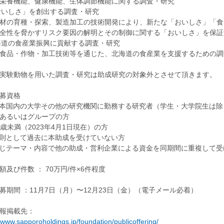
栄養機能、健康機能、生体調節機能に関する調査・研究
「おいしさ」を創出する調査・研究
材の育種・探索、製造加工の技術開発により、新たな「おいしさ」「食
全性を脅かすリスク要因の解明とその制御に関する「おいしさ」を保証
北海道の食産業振興に貢献する調査・研究
食品・作物・加工技術等を通じた、北海道の食産業を支援するための調
実験動物を用いた調査・研究は助成研究の対象外とさせて頂きます。
募資格
日本国内の大学その他の研究機関に勤務する研究者（学生・大学院生は除
あるいはグループの方
45歳未満（2023年4月1日現在）の方
原則として過去に本助成を受けていない方
同じテーマ・内容で他の助成・営利企業による資金を同期間に重複して受
額及び件数 ： 70万円/件×6件程度
募期間 ：11月7日（月）〜12月23日（金）（電子メール必着）
報掲載先：
//www.sapporoholdings.jp/foundation/publicoffering/