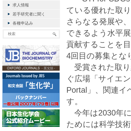
求人情報
ている優れた取
若手研究者に聞く
さらなる発展や、
各種申込み
できるよう水平展
貢献することを目
4回目の募集とな
受賞された取り組
ぐ広場「サイエンス
Portal」、関
す。
今年は2030年
ためには科学技術