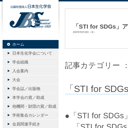
公益社団法人日本生化学会
「STI for SDGs
2022年05月18日（水）
ホーム
日本生化学会について
学会組織
記事カテゴリー 
入会案内
大会
「STI for S
学会誌／出版物
本学会の賞／助成
他機関・財団の賞／助成
●「STI for S
学術集会カレンダー
会員関連手続き
「STI for 