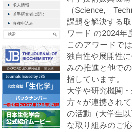
求人情報
（Science, Tec
若手研究者に聞く
課題を解決する取り組
各種申込み
ワード の2024
このアワードで
独自性や展開性に
みの推進と他での
指しています。
大学や研究機関・
方々が連携されて
の活動（大学生以
な取り組みのご応