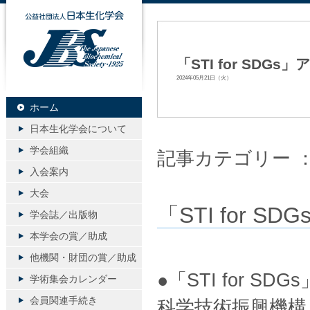
公益社団法人日本生化学会
「STI for SDGs
2024年05月21日（火）
ホーム
日本生化学会について
学会組織
記事カテゴリー 
入会案内
大会
「STI for S
学会誌／出版物
本学会の賞／助成
他機関・財団の賞／助成
●「STI for S
学術集会カレンダー
会員関連手続き
科学技術振興機構