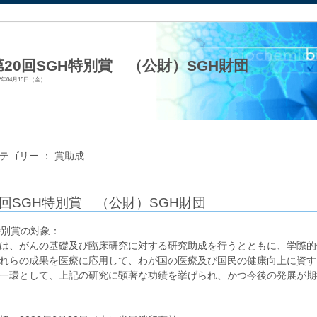
法人日本生化学会
第20回SGH特別賞 （公財）SGH財団
22年04月15日（金）
テゴリー ：
賞助成
0回SGH特別賞 （公財）SGH財団
特別賞の対象：
は、がんの基礎及び臨床研究に対する研究助成を行うとともに、学際的
れらの成果を医療に応用して、わが国の医療及び国民の健康向上に資す
一環として、上記の研究に顕著な功績を挙げられ、かつ今後の発展が期