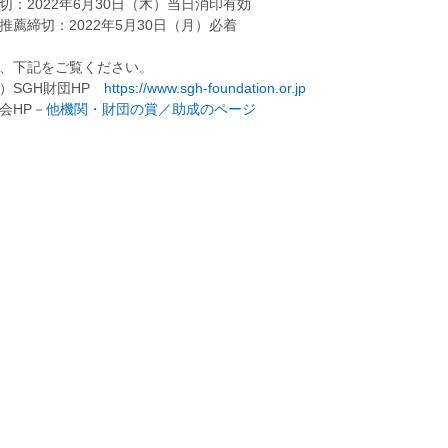
切：2022年6月30日（木）当日消印有効
推薦締切：2022年5月30日（月）必着
、下記をご覧ください。
）SGH財団HP
https://www.sgh-foundation.or.jp
会HP－
他機関・財団の賞／助成のページ