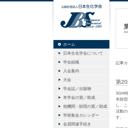
公益社団
20
ホーム
日本生化学会について
学会組織
記事カ
入会案内
大会
第2
学会誌／出版物
SGH
本学会の賞／助成
本財団
し、こ
他機関・財団の賞／助成
活動の
学術集会カレンダー
す。
会員関連手続き