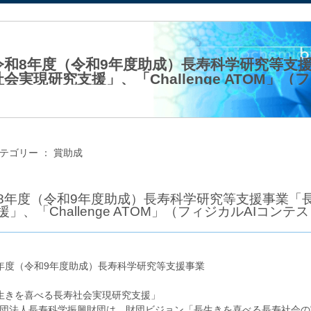
法人日本生化学会
令和8年度（令和9年度助成）長寿科学研究等支
社会実現研究支援」、「Challenge ATOM
（公財）長寿科学振興財団
26年05月21日（木）
テゴリー ：
賞助成
8年度（令和9年度助成）長寿科学研究等支援事業「
援」、「Challenge ATOM」（フィジカルAIコ
年度（令和9年度助成）長寿科学研究等支援事業
生きを喜べる長寿社会実現研究支援」
団法人長寿科学振興財団は、財団ビジョン「長生きを喜べる長寿社会の