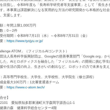
を目指し、令和8年度も「長寿科学研究者等支援事業」として「長生き
す。本事業は課題解決になる実用的な方法の研究開発から本格的な社会
、支援します。
額：年間上限1,000万円
数：0～2件
受付期間：令和8年7月1日（水）～令和8年7月31日（金）
要：
https://www.tyojyu.or.jp/
allenge ATOM」（フィジカルAIコンテスト）
団法人長寿科学振興財団は、Googleの慈善事業部門「Google.org
した、AIとロボティクスを融合した「フィジカルAI」の開発に挑む学
援や生活の質の向上、生きがいの創出など、ロボットの力で未来を支え
：高等専門学校生、大学生、大学校性、大学院生（修士課程）
成金最大100万円：1次審査通過チーム
要：
https://www.c-atom.tech/
合せ】
0-2101 愛知県知多郡東浦町大字森岡字源吾山1-1
健康の森 健康科学総合センター4階