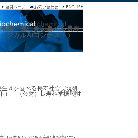
会員ページ
お問い合わせ
ENGLISH
援事業「長生きを喜べる長寿
」（フィジカルAIコンテスト）
長生きを喜べる長寿社会実現研
ンテスト） （公財）長寿科学振興財
実現～生きがいのある高齢者を増やす～」