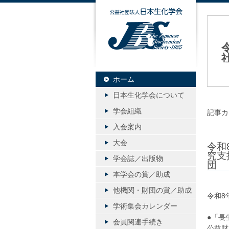
公益社団
ホーム
20
日本生化学会について
学会組織
記事カ
入会案内
大会
令和
究支
学会誌／出版物
団
本学会の賞／助成
他機関・財団の賞／助成
令和8
学術集会カレンダー
●「長
会員関連手続き
公益財