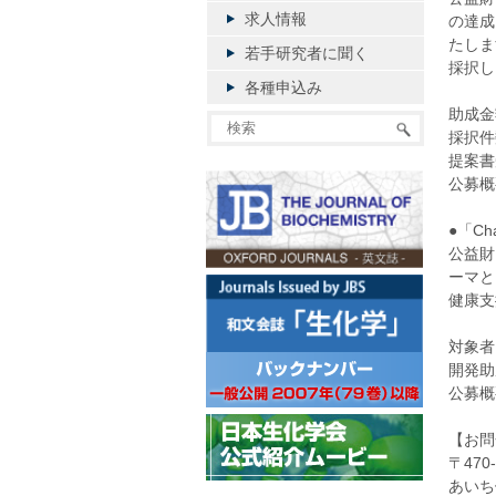
求人情報
の達成
たしま
若手研究者に聞く
採択し
各種申込み
助成金
採択件
提案書
公募概
●「Ch
公益財
ーマと
健康支
対象者
開発助
公募概
【お問
〒47
あいち