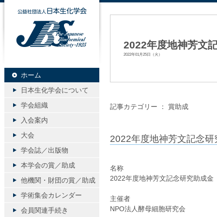
公益社団法人日本生化学会
2022年度地神芳
2022年01月25日（火）
ホーム
日本生化学会について
学会組織
記事カテゴリー ：
賞助成
入会案内
大会
2022年度地神芳文記念
学会誌／出版物
本学会の賞／助成
名称
2022年度地神芳文記念研究助成金
他機関・財団の賞／助成
学術集会カレンダー
主催者
NPO法人酵母細胞研究会
会員関連手続き