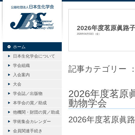
公益社団法人日本生化学会
2026年度茗原眞
2026年04月03日（金）
ホーム
日本生化学会について
学会組織
記事カテゴリー 
入会案内
大会
2026年度茗
学会誌／出版物
動物学会
本学会の賞／助成
他機関・財団の賞／助成
2026年度茗原
学術集会カレンダー
会員関連手続き